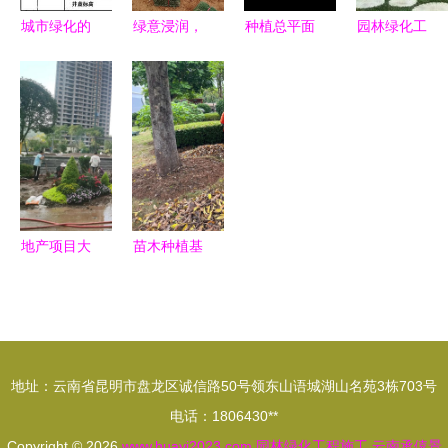
城市绿化的
绿意浸润，
种植总平面
园林绿化工
法典 解读
城市与自然
放线图免费
程施工五大
《园林绿化
共生的管理
下载与园林
细节 城市
工程施工及
之道
绿化施工实
绿化的关键
验收规范
用指南
管理策略
CJJ 82-
2012》的
关键要点
地产项目大
苗木种植基
门入口节点
地与园林绿
花境的设计
化工程 绿
与施工管理
化苗木人施
工的关键要
地址：云南省昆明市盘龙区诚信路50号领东山语城湖山名苑3栋703号
素
电话：1806430**
Copyright © 2026
www.huayi2023.com
园林绿化工程施工
云南承僖景