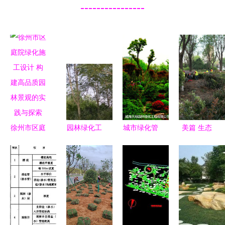
----------------
徐州市区庭
园林绿化工
城市绿化管
美篇 生态
院绿化施工
程施工是否
理 从标准
公司快速启
设计 构建
需要资质？
化到精细化
动景观绿化
高品质园林
城市绿化管
的发展之路
及人行道提
景观的实践
理全面解读
升改造工程
与探索