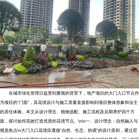
在城市绿化管理日益受到重视的背景下，地产项目的大门入口节点作
为项目的“门面”，其花境设计与施工质量直接影响到项目整体形象和业主
的居住体验。本文从设计理念、植物选配、施工流程及后期养护四个方
面，探讨如何高效打造优质的花境节点。\n\n一、设计理念：自然融入与
视觉焦点\n大门入口花境应遵循“自然、生态、协调”的设计原则，通过层