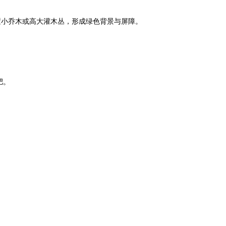
置小乔木或高大灌木丛，形成绿色背景与屏障。
肥。