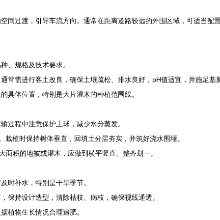
的空间过渡，引导车流方向。通常在距离道路较远的外围区域，可适当配
品种、规格及技术要求。
通常需进行客土改良，确保土壤疏松、排水良好，pH值适宜，并施足基
植的具体位置，特别是大片灌木的种植范围线。
运输过程中注意保护土球，减少水分蒸发。
米。栽植时保持树体垂直，回填土分层夯实，并筑好浇水围堰。
域大面积的地被或灌木，应做到横平竖直、整齐划一。
情及时补水，特别是干旱季节。
剪，保持设计造型，清除枯枝、病枝，确保视线通透。
根据植物生长情况合理追肥。