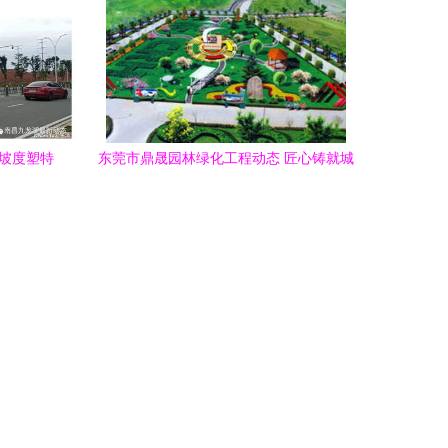
借坡度塑特
东莞市鼎晟园林绿化工程动态 匠心铸就城
市绿意，精细管理赋能生态宜居