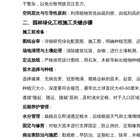
于繁杂，以免分散驾驶员注意力。
空间层次与引导性原则
：利用植物营造由疏到密、由低到高
二、园林绿化工程施工关键步骤
施工前准备
：
图纸会审
：详细研究绿化配置图、施工图，明确种植范围、
场地清理与土壤处理
：清除建筑垃圾、杂物，进行土壤检测。
定点放线
：严格按照设计图纸，用石灰、木桩等标出植物种
苗木选择与种植
：
选择健康、无病虫害、冠形饱满、规格达标的苗木。起苗、
种植穴大小、深度要符合规范，通常比土球直径大40-60厘
遵循“随起、随运、随栽”原则，及时浇水定根。对于入口区
后期养护管理
：
水分管理
：栽植后立即浇透定根水，后续根据天气和土壤墒
固定与修剪
：对较大苗木进行支撑固定，防止倒伏。定期修
病虫害防治与施肥
：勤观察，早防治。定期松土、除草，并