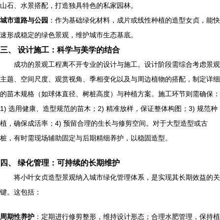
山石、水景搭配，打造独具特色的私家园林。
城市道路与公园
：作为基础绿化材料，成片或线性种植的造型女贞，能快
速形成稳定的绿色景观，维护城市生态基底。
三、 设计施工：科学与美学的结合
成功的景观工程离不开专业的设计与施工。设计阶段需综合考虑景观
主题、空间尺度、观赏视角、季相变化以及与周边植物的搭配，制定详细
的苗木规格（如球体直径、树桩高度）与种植方案。施工环节则需确保：
1) 选用健康、造型规范的苗木；2) 精准放样，保证整体构图；3) 规范种
植，确保成活率；4) 预留合理的生长与修剪空间。对于大型造型或古
桩，有时需现场辅助固定与后期精细养护，以稳固造型。
四、 绿化管理：可持续的长期维护
将小叶女贞造型景观纳入城市绿化管理体系，是实现其长期效益的关
键。这包括：
周期性养护
：定期进行修剪整形，维持设计形态；合理水肥管理，保持植