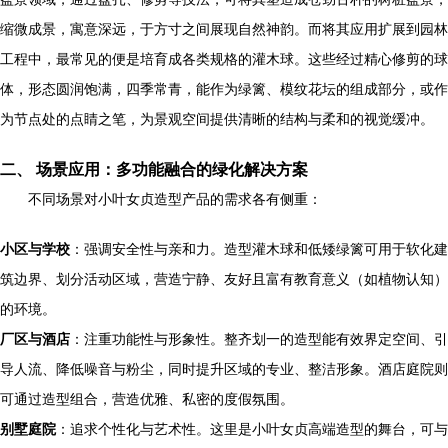
缩微成景，寓意深远，于方寸之间展现自然神韵。而将其应用扩展到园林
工程中，最常见的便是培育成各类规格的灌木球。这些经过精心修剪的球
体，形态圆润饱满，四季常青，能作为绿篱、模纹花坛的组成部分，或作
为节点处的点睛之笔，为景观空间提供清晰的结构与柔和的视觉缓冲。
二、 场景应用：多功能融合的绿化解决方案
不同场景对小叶女贞造型产品的需求各有侧重：
小区与学校
：强调安全性与亲和力。造型灌木球和低矮绿篱可用于软化建
筑边界、划分活动区域，营造宁静、友好且富有教育意义（如植物认知）
的环境。
厂区与酒店
：注重功能性与形象性。整齐划一的造型能有效界定空间、引
导人流、降低噪音与粉尘，同时提升区域的专业、整洁形象。酒店庭院则
可通过造型组合，营造优雅、私密的度假氛围。
别墅庭院
：追求个性化与艺术性。这里是小叶女贞高端造型的舞台，可与