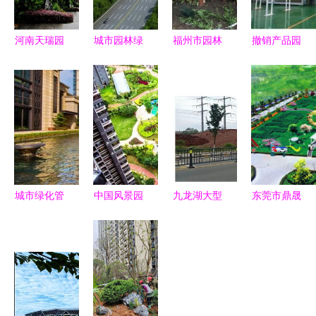
河南天瑞园
城市园林绿
福州市园林
撤销产品园
林景观工程
化工程施工
局与监督站
林绿化无纺
安阳地区卵
及验收规范
协同发力，
布与建筑施
石路面施工
推动可持续
以优质绿化
工无纺布定
方案与最低
发展的绿色
献礼十九大
制对城市绿
优惠价格解
引擎
化管理的战
析
略影响分析
城市绿化管
中国风景园
九龙湖大型
东莞市鼎晟
理中的园林
林学会优秀
公园绿化新
园林绿化工
绿化施工切
园林工程精
篇章 巧借
程动态 匠
割方法与技
品项目回顾
坡度塑特
心铸就城市
巧详解
与城市绿化
色，园林施
绿意，精细
管理实践
工展新姿
管理赋能生