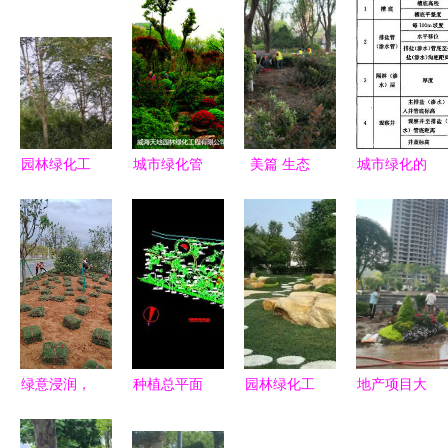
园林绿化工
城市绿化管
美篇 生态
城市绿化的
程施工是否
理 从标准
公司快速启
法典 解读
需要资质？
化到精细化
动景观绿化
《园林绿化
城市绿化管
的发展之路
及人行道提
工程施工及
理全面解读
升改造工程
验收规范
CJJ 82-
2012》的
关键要点
绿意浸润，
种植总平面
园林绿化工
地产项目大
城市与自然
放线图免费
程施工五大
门入口节点
共生的管理
下载与园林
细节 城市
花境的设计