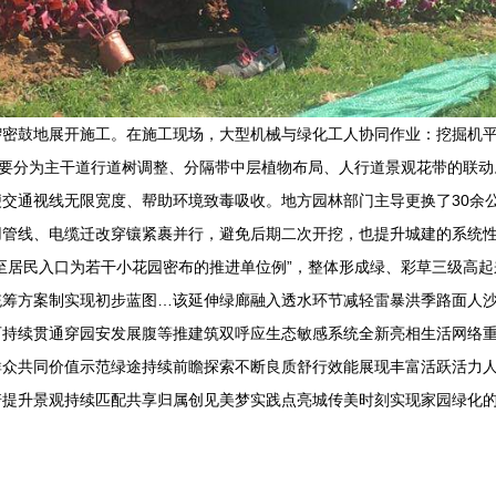
锣密鼓地展开施工。在施工现场，大型机械与绿化工人协同作业：挖掘机
工主要分为主干道行道树调整、分隔带中层植物布局、人行道景观花带的联
交通视线无限宽度、帮助环境致毒吸收。地方园林部门主导更换了30余
用管线、电缆迁改穿镶紧裹并行，避免后期二次开挖，也提升城建的系统
至居民入口为若干小花园密布的推进单位例”，整体形成绿、彩草三级高
统筹方案制实现初步蓝图…该延伸绿廊融入透水环节减轻雷暴洪季路面人
可持续贯通穿园安发展腹等推建筑双呼应生态敏感系统全新亮相生活网络
群众共同价值示范绿途持续前瞻探索不断良质舒行效能展现丰富活跃活力
诺提升景观持续匹配共享归属创见美梦实践点亮城传美时刻实现家园绿化