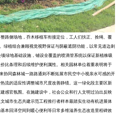
平整路侧场地，乔木移植车衔接定位，工人们扶正、拴绳、覆
动。绿植组合兼顾视觉视野保证与荫蔽遮阴功能，以常见道边刺
公顷绿地基础设施，铺设全覆盖的喷滴管系统以保证新植株吸
性价比条理和后续维护便利属性。相关园林单位着重表明将于
起来协同森林城一路路通则不断拓展市民空中小视亲水可感的开
沙热流的适应性调整城市尺度改善静绩。这一绿化段主要区新
重建感官氛围。在施建设中，社会公众和行人文明过泊出反映
人文城市生态共建示范工程推行者样本最踏实生动有机进展体
的基本回泽空间到暖心便利等日常多维滋养生态改造里程碑效