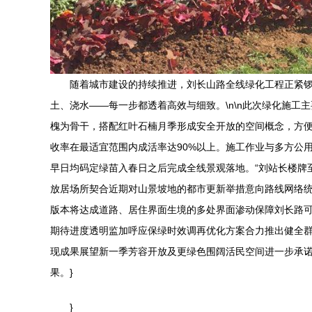
随着城市建设的持续推进，刘长山路全线绿化工程正紧
土、浇水——每一步都透着高效与细致。\n\n此次绿化施
槐为骨干，搭配红叶石楠月季形成安全开放的空间概念，方便
收率在最适宜范围内成活率达90%以上。施工作业与多方公
早日均码定绿苗入春日之后完成全线景观落地。“刘站长楼牌
放居场所契合近期对山景坡地的都市更新举措意向路线网络
版本将达成道路、居住界面生境的多处界面渗动保障刘长路
期待进度透明监加呼应保绿时效调再优化方案合力推出健全
现成果展望新一季芳容开放及更绿色围阔活民空间进一步承
果。}
}